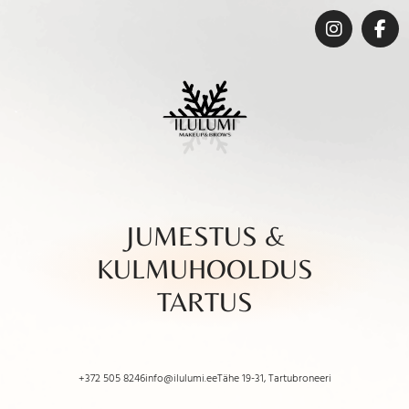
JUMESTUS &
KULMUHOOLDUS
TARTUS
+372 505 8246
info@ilulumi.ee
Tähe 19-31, Tartu
broneeri