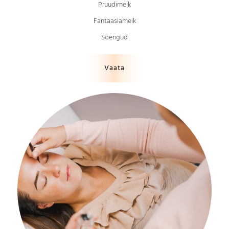
Pruudimeik
Fantaasiameik
Soengud
Vaata