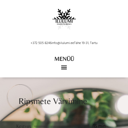
+372 505 8246
info@ilulumi.ee
Tähe 19-31, Tartu
MENÜÜ
Ripsmete Värvimine
15 min
Kestvus