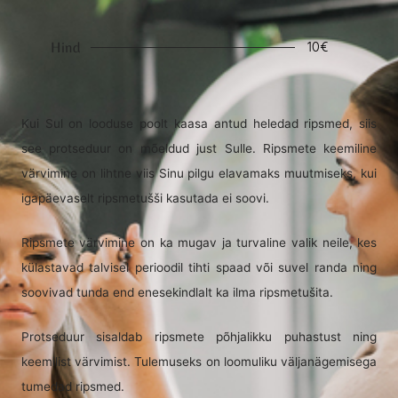
10€
Hind
Kui Sul on looduse poolt kaasa antud heledad ripsmed, siis
see protseduur on mõeldud just Sulle. Ripsmete keemiline
värvimine on lihtne viis Sinu pilgu elavamaks muutmiseks, kui
igapäevaselt ripsmetušši kasutada ei soovi.
Ripsmete värvimine on ka mugav ja turvaline valik neile, kes
külastavad talvisel perioodil tihti spaad või suvel randa ning
soovivad tunda end enesekindlalt ka ilma ripsmetušita.
Protseduur sisaldab ripsmete põhjalikku puhastust ning
keemilist värvimist. Tulemuseks on loomuliku väljanägemisega
tumedad ripsmed.