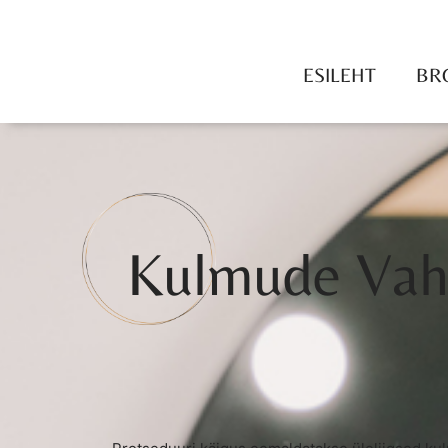
ESILEHT
BR
Kulmude Vah