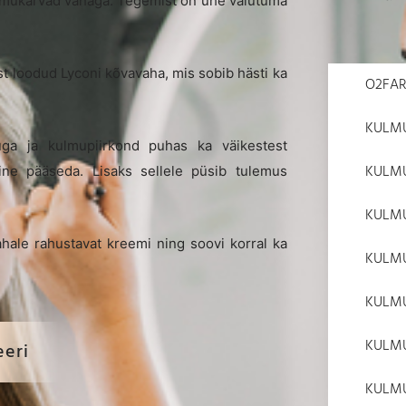
ulmukarvad vahaga. Tegemist on ühe valutuma
t loodud Lyconi kõvavaha, mis sobib hästi ka
O2FA
KULMU
ga ja kulmupiirkond puhas ka väikestest
KULM
line pääseda. Lisaks sellele püsib tulemus
KULMU
ale rahustavat kreemi ning soovi korral ka
KULMU
KULM
KULMU
eeri
KULMU