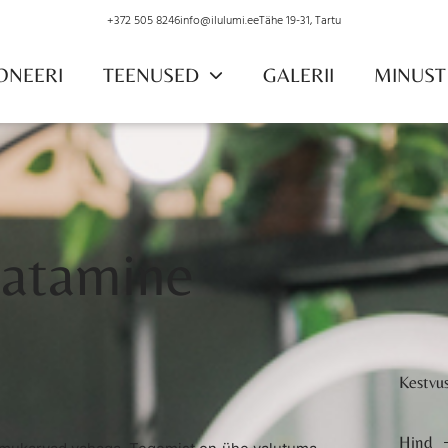
+372 505 8246
info@ilulumi.ee
Tähe 19-31, Tartu
ONEERI
TEENUSED
GALERII
MINUST
atamine
Kestvu
Hind