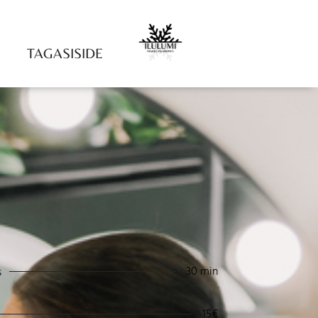
TAGASISIDE
30 min
s
15€