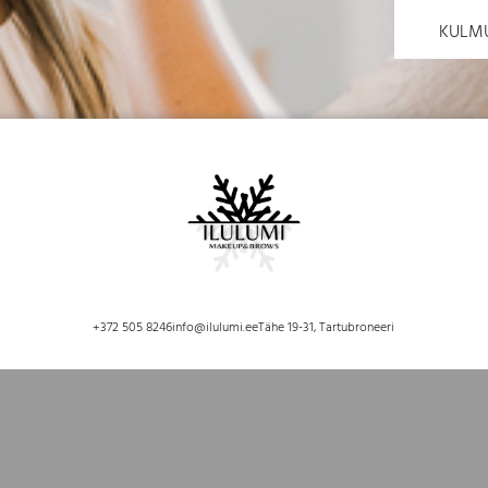
KULMU
+372 505 8246
info@ilulumi.ee
Tähe 19-31, Tartu
broneeri