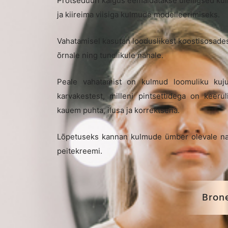
Protseduuri käigus eemaldatakse üleliigsed k
ja kiireima viisiga kulmude modelleerimiseks.
Vahatamisel kasutan looduslikest koostisosades
õrnale ning tundlikule nahale.
Peale vahatamist on kulmud loomuliku kuju
karvakestest, milleni pintsettidega on keeru
kauem puhta, ilusa ja korrektsena.
Lõpetuseks kannan kulmude ümber olevale nah
peitekreemi.
Bron