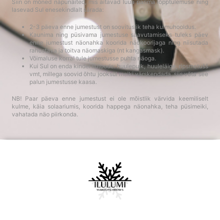
Siin on mõned näpunäited, mis aitavad luua parima lõpptulemuse ning
lasevad Sul enesekindlalt särada:
2-3 päeva enne jumestust on soovituslik teha kulmuhooldus.
Kaunima ning püsivama jumestuse saavutamiseks tuleks päev
enne jumestust näonahka koorida näokoorijaga ning niisutada
rahustava ja toitva näomaskiga (nt kangasmask).
Võimaluse korral tule jumestusse puhta näoga.
Kui Sul on enda kindel ilutoode: huulepulk, huuleläige, ripsmetušš
vmt, millega soovid õhtu jooksul meiki värskendada, siis võta see
palun jumestusse kaasa.
NB! Paar päeva enne jumestust ei ole mõistlik värvida keemiliselt
kulme, käia solaariumis, koorida happega näonahka, teha püsimeiki,
vahatada näo piirkonda.