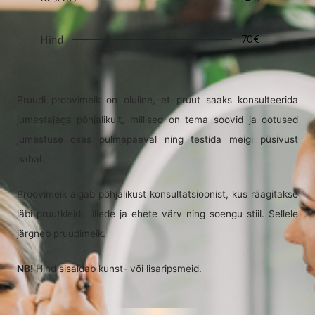
70€
Hind
Pruudi proovimeik on oluline, et pruut saaks konsulteerida
jumestajaga põhjalikult, millised on tema soovid ja ootused
jumestuse osas pulmapäeval ning testida meigi püsivust
nahal.
Proovimeik algab põhjalikust konsultatsioonist, kus räägitakse
läbi pruutkleidi, lillede ja ehete värv ning soengu stiil. Sellele
järgneb pruudimeik.
NB!
Hind sisaldab kunst- või lisaripsmeid.