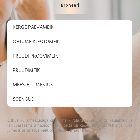
Broneeri
KERGE PÄEVAMEIK
ÕHTUMEIK/FOTOMEIK
PRUUDI PROOVIMEIK
PRUUDIMEIK
MEESTE JUMESTUS
SOENGUD
Oskusliku jumestusega on võimalik rõhutada Sinu enda kaunimaid ja
isikupärasemaid näojooni ning peita pisikesed iluvead. Puhta ja ilusa
jumestuse saladus peitub hoolitsetud näonahas.