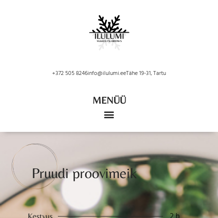
+372 505 8246
info@ilulumi.ee
Tähe 19-31, Tartu
MENÜÜ
Pruudi proovimeik
2 h
Kestvus